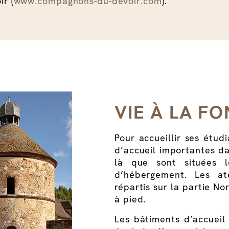
r (
www.compagnons-du-devoir.com
).
VIE À LA F
Pour accueillir ses étud
d’accueil importantes da
là que sont situées l
d’hébergement. Les at
répartis sur la partie No
à pied.
Les bâtiments d’accueil