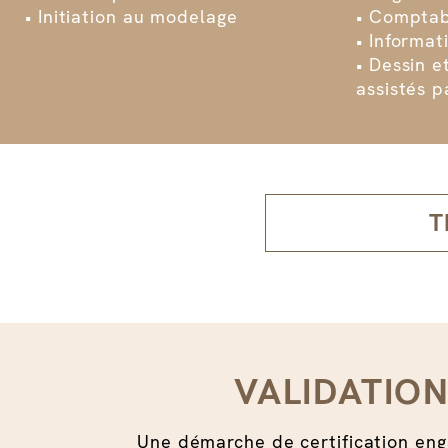
• Initiation au modelage
• Comptabi
• Informat
• Dessin e
assistés p
T
VALIDATIO
Une démarche de certification en