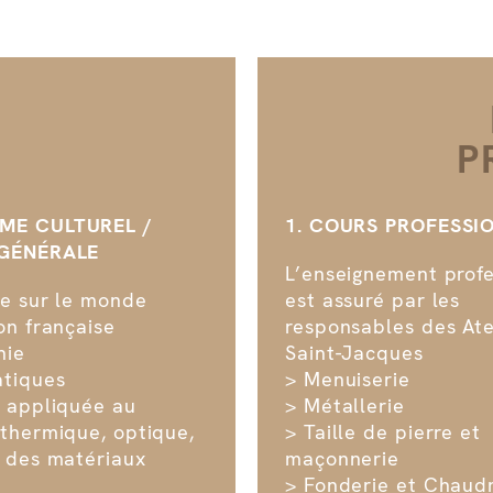
E
P
ME CULTUREL /
1. COURS PROFESSI
GÉNÉRALE
L’enseignement profe
re sur le monde
est assuré par les
on française
responsables des Ate
hie
Saint-Jacques
tiques
> Menuiserie
e appliquée au
> Métallerie
 thermique, optique,
> Taille de pierre et
e des matériaux
maçonnerie
> Fonderie et Chaud