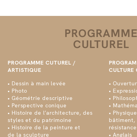
PROGRAMM
CULTUREL
PROGRAMME CUTUREL /
PROGRAM
ARTISTIQUE
CULTURE 
• Dessin à main levée
• Ouvertu
• Photo
• Expressi
• Géométrie descriptive
• Philosop
• Perspective conique
• Mathéma
• Histoire de l’architecture, des
• Physiqu
styles et du patrimoine
bâtiment,
• Histoire de la peinture et
résistanc
de la sculpture
• Anglais